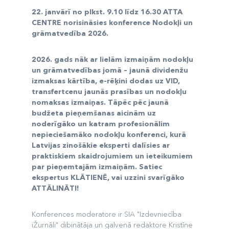
22. janvārī no plkst. 9.10 līdz 16.30 ATTA
CENTRE norisināsies konference Nodokļi un
grāmatvedība 2026.
2026. gads nāk ar lielām izmaiņām nodokļu
un grāmatvedības jomā – jaunā dividenžu
izmaksas kārtība, e-rēķini dodas uz VID,
transfertcenu jaunās prasības un nodokļu
nomaksas izmaiņas. Tāpēc pēc jaunā
budžeta pieņemšanas aicinām uz
noderīgāko un katram profesionālim
nepieciešamāko nodokļu konferenci, kurā
Latvijas zinošākie eksperti dalīsies ar
praktiskiem skaidrojumiem un ieteikumiem
par pieņemtajām izmaiņām. Satiec
ekspertus KLĀTIENĒ, vai uzzini svarīgāko
ATTĀLINĀTI!
Konferences moderatore ir SIA "Izdevniecība
iŽurnāli" dibinātāja un galvenā redaktore Kristīne