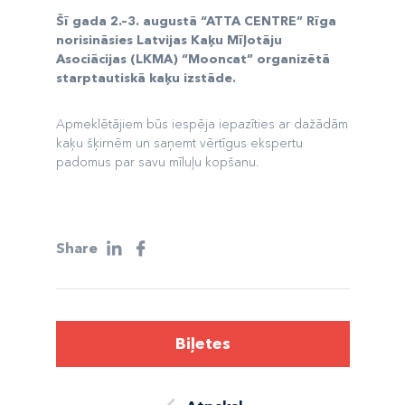
Šī gada 2.–3. augustā “ATTA CENTRE” Rīga
norisināsies Latvijas Kaķu Mīļotāju
Asociācijas (LKMA) “Mooncat” organizētā
starptautiskā kaķu izstāde.
Apmeklētājiem būs iespēja iepazīties ar dažādām
kaķu šķirnēm un saņemt vērtīgus ekspertu
padomus par savu mīluļu kopšanu.
Share
Biļetes