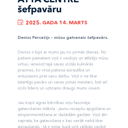
šefpavāru
2025. GADA 14. MARTS
Deniss Percatijs – mūsu galvenais šefpavārs.
Deniss ir bijis ar mums jau no pirmās dienas. No
pašiem pamatiem viņš ir veidojis un attīstījis mūsu
virtuvi, ienesot tajā savas izcilās kulinārās
prasmes, ko virza patiesa aizrautība un
entuziasms pret savu darbu. Viņš ir ne tikai
talantīgs pavārs un savas jomas meistars, bet arī
izcils līderis un uzticams draugs mums visiem.
Jau kopš agras bērnības viņu fascinēja
gatavošanas māksla - jaunu recepšu apgūšana un
eksperimentēšana ar dažādām garšām. Viņš ātri
saprata, ka gatavošana ir kas vairāk nekā tikai
aizraušanās - tā ir joma, kurā viņš vēlējās veidot