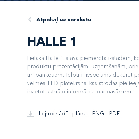
Atpakaļ uz sarakstu
HALLE 1
Lielākā Halle 1. stāvā piemērota izstādēm, 
produktu prezentācijām, uzņemšanām, pr
un banketiem. Telpu ir iespējams dekorēt pē
vēlmes. LED platekrāns, kas atrodas pie ieeja
izvietot aktuālo informāciju par pasākumu.
Lejupielādēt plānu:
PNG
PDF