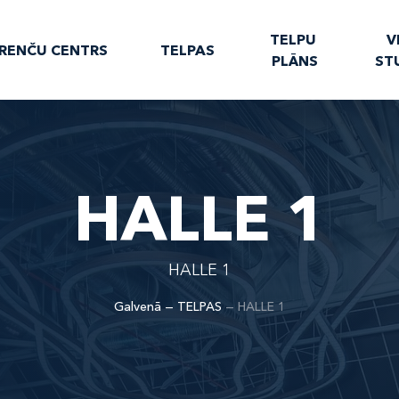
TELPU 
V
RENČU CENTRS
TELPAS
PLĀNS
ST
HALLE 1
HALLE 1
Galvenā
—
TELPAS
—
HALLE 1