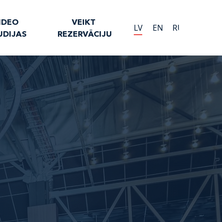
IDEO 
VEIKT 
LV
EN
RU
LV
EN
RU
UDIJAS
REZERVĀCIJU