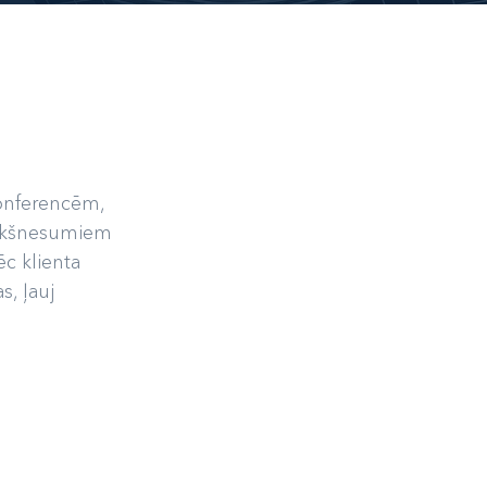
konferencēm,
iekšnesumiem
c klienta
s, ļauj